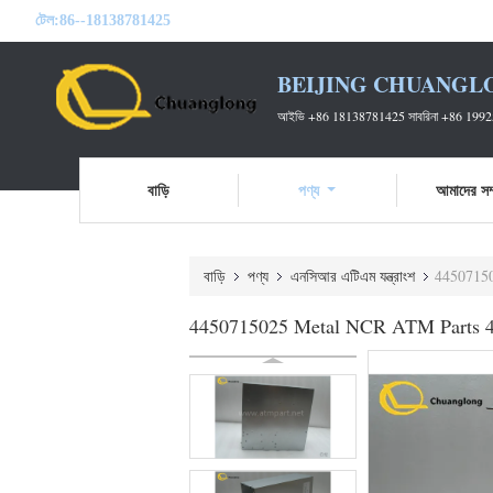
টেল:
86--18138781425
BEIJING CHUANGL
আইভি +86 18138781425 সাবরিনা +86 199
বাড়ি
পণ্য
আমাদের সম্
বাড়ি
পণ্য
এনসিআর এটিএম যন্ত্রাংশ
44507150
4450715025 Metal NCR ATM Parts 4