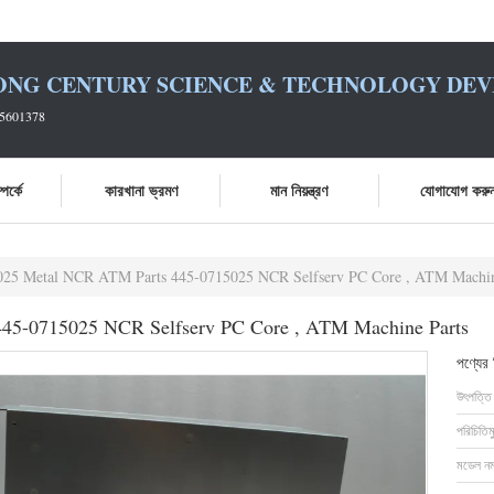
ONG CENTURY SCIENCE & TECHNOLOGY DEVE
25601378
পর্কে
কারখানা ভ্রমণ
মান নিয়ন্ত্রণ
যোগাযোগ করু
25 Metal NCR ATM Parts 445-0715025 NCR Selfserv PC Core , ATM Machin
45-0715025 NCR Selfserv PC Core , ATM Machine Parts
পণ্যের
উৎপত্তি
পরিচিতিম
মডেল নম্