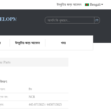
উদ্ধৃতির জন্য আবেদন
Bengali
LOPMENT CO., LTD.
ন
উদ্ধৃতির জন্য আবেদন
খবর
e Parts
 বিবরণ:
 স্থল:
চীন
ুলক নাম:
NCR
বার:
445-0715025 / 4450715025