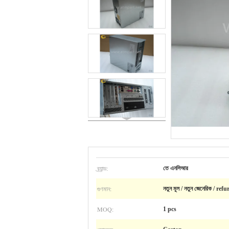
ব্র্যান্ড:
তে এনসিআর
গুণমান:
নতুন মূল / নতুন জেনেরিক / ref
MOQ:
1 pcs