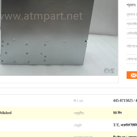
প্রদান:
ন্যূনতম 
প্যাকেজি
ডেলিভারি
পরিশোধের
যোগানের 
পি / এন:
445-0715025 / 
ওয়ারান্টীর:
urblished
90 দিন
পেমেন্ট:
T/T, ওয়েস্টার্ন ইউনি