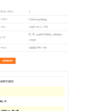
চাহিদার পরিমাণ:
1
ং বিবরণ:
Carton packing
 সময়:
পেমেন্ট পরে 1-7 দিন
টি / টি, ওয়েস্টার্ন ইউনিয়ন, মানিগ্রাম /
 শর্ত:
পেপ্যাল
ক্ষমতা:
10000 পিসি / মাস
যোগাযোগ
4450715025
য়ন, পে