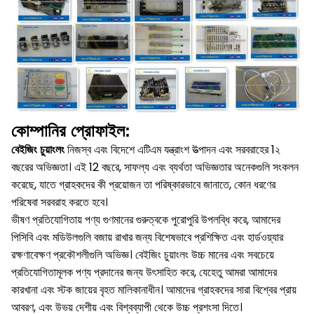
কোম্পানির প্রোফাইল:
বেইজিং চুয়াংলং
নিজস্ব এবং বিদেশে এটিএম যন্ত্রাংশ উত্পাদন এবং সরবরাহের 1২
বছরের অভিজ্ঞতা।
এই 12 বছরে, সাফল্য এবং ব্যর্থতা অভিজ্ঞতার অনেকগুলি সংকলন
করেছে, যাতে গ্রাহকদের কী প্রয়োজন তা পরিষ্কারভাবে জানাতে, কোন ধরণের
পরিষেবা সরবরাহ করতে হবে।
ভীষণ প্রতিযোগিতায় পণ্য গুণমানের গুরুত্বকে পুরোপুরি উপলব্ধি করে, আমাদের
পিসিবি এবং মডিউলগুলি বজায় রাখার জন্য বিশেষভাবে প্রশিক্ষিত এবং হার্ডওয়্যার
রক্ষণাবেক্ষণ প্রকৌশলীগুলি অভিজ্ঞ।
বেইজিং চুয়াংলং উচ্চ মানের এবং সবচেয়ে
প্রতিযোগিতামূলক পণ্য প্রদানের জন্য উৎসাহিত করে, যেহেতু আমরা আমাদের
কারখানা এবং স্টক জায়ের বৃহত মালিকানাধীন।
আমাদের গ্রাহকদের সারা বিশ্বের প্রায়
আবরণ, এবং উভয় দেশীয় এবং বিশ্বব্যাপী থেকে উচ্চ প্রশংসা দিতে।