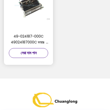
49-024187-000C
49024187000C ডায়াবল্ড
এটিএম পার্টস আপার ফ্রন্ট এসেম্বলি
সেরা দাম পান
অ্যাসি ইউপিআর এফআরটি