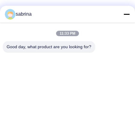
সোশ্যাল মিডিয়া
sabrina
11:33 PM
দ্রুত যোগাযোগ
Good day, what product are you looking for?
টেল
86--18138781425-8619925601378
ই-মেইল
ivy@atmpart.net
ঠিকানা
নং 46, ওয়েস্ট ফিফথ স্ট্রিট, ইউজিং গার্ডেনের পশ্চিম অঞ্চল, লুক্সি জিনচেনগ, দিশি
টাউন, প্যানুু জ।, গুয়াংঝো, গুয়াংডং, চীন (মেইনল্যান্ড)
গোপনীয়তা নীতি
|
সাইট ম্যাপ
চীন ভালো গুণমান এটিএম উপাদান সরবরাহকারী। কপিরাইট © 2019-2026 Beijing