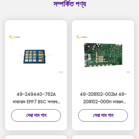
সম্পর্কিত পণ্য
49-249440-762A
49-208102-002M 49-
ডায়াবোল্ড EPP7 BSC সংস্করণ
208102-000H ডায়াবল্ড
স্পেনিশ ডায়াবোল্ড EPP7
এটিএম পার্টস সিসিএ বোর্ড
সেরা দাম পান
সেরা দাম পান
49249447707B 49-
49208102002M
249447-707B
49208102000H