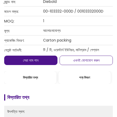
Diebold
ব্র্যান্ড নাম:
00-103332-000D / 00103332000D
মডেল নম্বর:
1
MOQ:
আলোচনাযোগ্য
মূল্য:
Carton packing
প্যাকেজিং বিবরণ:
টি / টি, ওয়েস্টার্ন ইউনিয়ন, মানিগ্রাম / পেপ্যাল
পেমেন্ট শর্তাবলী:
সেরা দাম পান
এখনই যোগাযোগ করুন
বিস্তারিত তথ্য
পণ্য বিবরণ
বিস্তারিত তথ্য
উৎপত্তি স্থল: