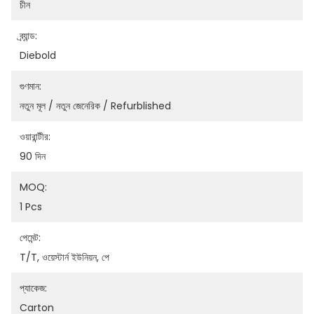
চীন
ব্র্যান্ড:
Diebold
গুণমান:
নতুন মূল / নতুন জেনেরিক / Refurblished
ওয়ারান্টীর:
90 দিন
MOQ:
1 Pcs
পেমেন্ট:
T/T, ওয়েস্টার্ন ইউনিয়ন, পে
প্যাকেজ:
Carton