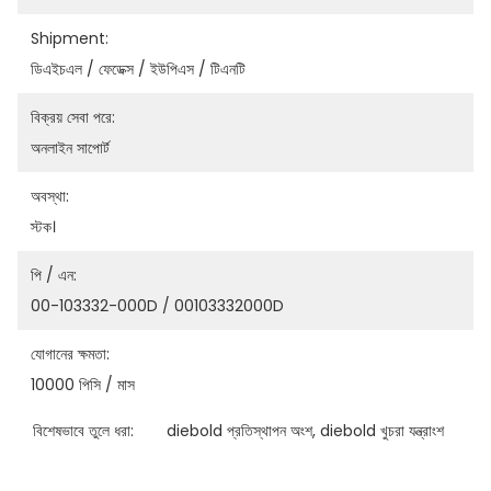
Shipment:
ডিএইচএল / ফেডেক্স / ইউপিএস / টিএনটি
বিক্রয় সেবা পরে:
অনলাইন সাপোর্ট
অবস্থা:
স্টক।
পি / এন:
00-103332-000D / 00103332000D
যোগানের ক্ষমতা:
10000 পিসি / মাস
বিশেষভাবে তুলে ধরা:
diebold প্রতিস্থাপন অংশ
, 
diebold খুচরা যন্ত্রাংশ