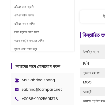
এটিএম হেড অ্যাসি
এটিএম কার্ড রিডার
ব
এটিএম ক্যাশ মেশিন
রসিদ প্রিন্টার কালি ফিতা
বিস্তারিত ত
ফরেন কারেন্সি এক্সচেঞ্জ মেশিন
ব্যাংক নোট গণনা যন্ত্র
উৎপত্তি স্থল:
গ্লোরি কাউন্টার খুচরা যন্ত্রাংশ
P/N:
আমাদের সাথে যোগাযোগ করুন
এ টি এম নগদ ক্যাসেট
ব্যবহার করা হয়:
তালা এবং চাবি অংশ
Ms. Sabrina Zheng
MOQ:
G+D BPS C5 কাউন্টার পার্টস
sabrina@atmpart.net
ওয়ারেন্টি:
+0086-19925601378
জাহাজে প্রেরিত কাজ