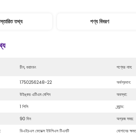
িস্তারিত তথ্য
পণ্য বিবরণ
থ্য
চীন, গুয়াংডং
পণ্যের নাম:
1750256248-22
অর্থপ্রদান:
উইঙ্কর এটিএম মেশিন
অবস্থা:
1 পিসি
ব্র্যান্ড:
90 দিন
অগ্রজ সময়:
:
ডিএইচএল ফেডেক্স ইউপিএস টিএনটি
যোগানের ক্ষমত