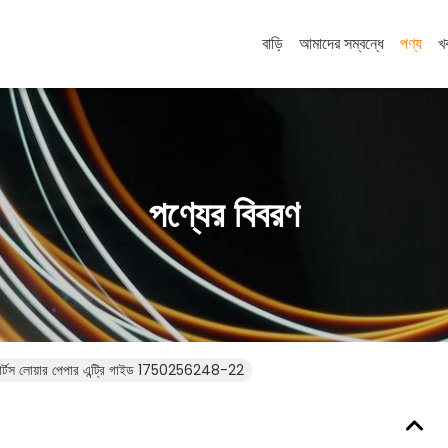
বাড়ি
আমাদের সম্বন্ধে
পণ্য
খ
পণ্যের বিবরণ
র্টস লোয়ার পেপার এন্ট্রি গাইড 1750256248-22