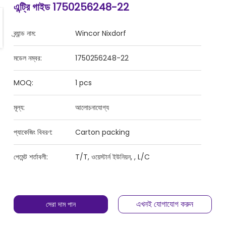
এন্ট্রি গাইড 1750256248-22
ব্র্যান্ড নাম:
Wincor Nixdorf
মডেল নম্বর:
1750256248-22
MOQ:
1 pcs
মূল্য:
আলোচনাযোগ্য
প্যাকেজিং বিবরণ:
Carton packing
পেমেন্ট শর্তাবলী:
T/T, ওয়েস্টার্ন ইউনিয়ন, , L/C
এখনই যোগাযোগ করুন
সেরা দাম পান