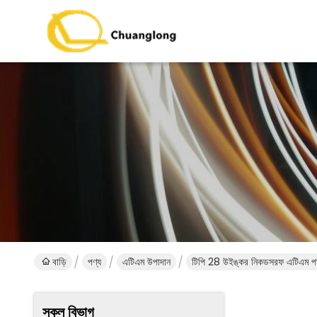
বাড়ি
পণ্য
এটিএম উপাদান
টিপি 28 উইঙ্কর নিকডসরফ এটিএম পা
সকল বিভাগ