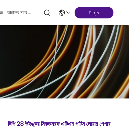
বর
আমাদের সাথে যোগাযোগ করুন
উদ্ধৃতি
টিপি 28 উইঙ্কর নিকডসরফ এটিএম পার্টস লোয়ার পেপার