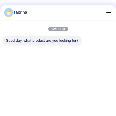
সোশ্যাল মিডিয়া
sabrina
12:18 PM
দ্রুত যোগাযোগ
Good day, what product are you looking for?
টেল
0086--18138781425-00861992560137
ই-মেইল
ivy@atmpart.net
ঠিকানা
নং 46, ওয়েস্ট ফিফথ স্ট্রিট, ইউজিং গার্ডেনের পশ্চিম অঞ্চল, লুক্সি জিনচেনগ, দিশি
টাউন, প্যানুু জ।, গুয়াংঝো, গুয়াংডং, চীন (মেইনল্যান্ড)
গোপনীয়তা নীতি
|
সাইট ম্যাপ
চীন ভালো গুণমান এটিএম উপাদান সরবরাহকারী। কপিরাইট © 2019-2026 Beijing