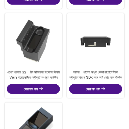
ওপেন প্রকার 32 - বিট মাইক্রোপ্রসেসর ফিঙ্গার
আল্ট্রা - পাতলা আঙুল ভেজা বায়োমেট্রিক
Vein বায়োমেট্রিক স্বীকৃতি সংগ্রহ মডিউল
স্বীকৃতি ফ্রি ড SDK সঙ্গে স্মার্ট ডোর লক মডিউল
সেরা দাম পান
সেরা দাম পান