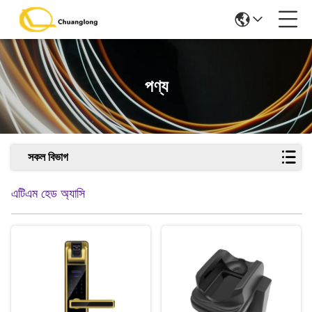
পণ্য
সকল বিভাগ
এটিএম হেড অ্যাসি